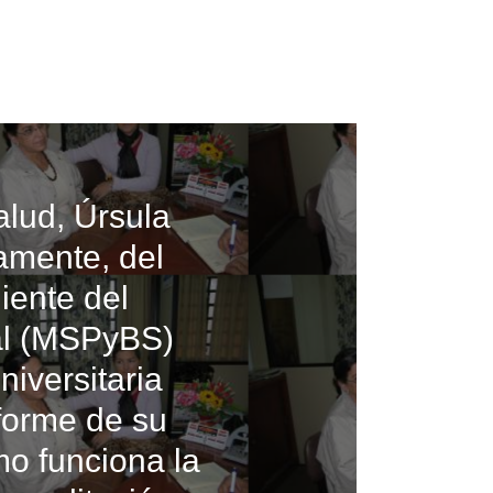
alud, Úrsula
amente, del
iente del
ial (MSPyBS)
niversitaria
forme de su
mo funciona la