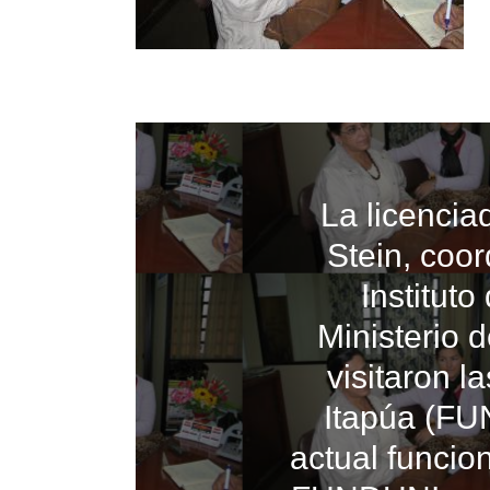
La licencia
Stein, coo
Institut
Ministerio 
visitaron l
Itapúa (FU
actual funcio